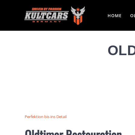
Skip
to
HOME
O
content
OLD
Perfektion bis ins Detail
Oldtimer Restauration