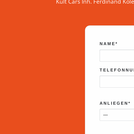
Kult Cars Inh. Ferdinand K
NAME*
TELEFONNU
ANLIEGEN*