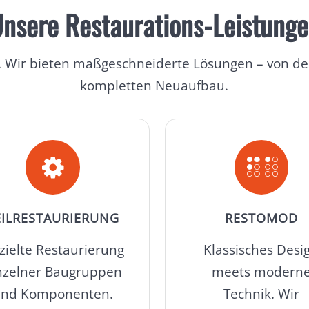
nsere Restaurations-Leistung
tig. Wir bieten maßgeschneiderte Lösungen – von de
kompletten Neuaufbau.
EILRESTAURIERUNG
RESTOMOD
zielte Restaurierung
Klassisches Desi
nzelner Baugruppen
meets modern
und Komponenten.
Technik. Wir