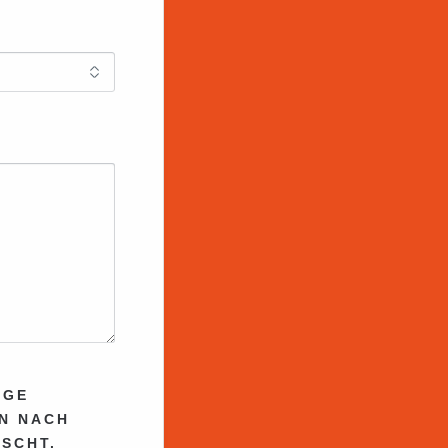
AGE
N NACH
SCHT.