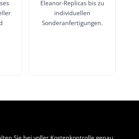
oses
Eleanor-Replicas bis zu
ller
individuellen
d
Sonderanfertigungen.
ten Sie bei voller Kostenkontrolle genau